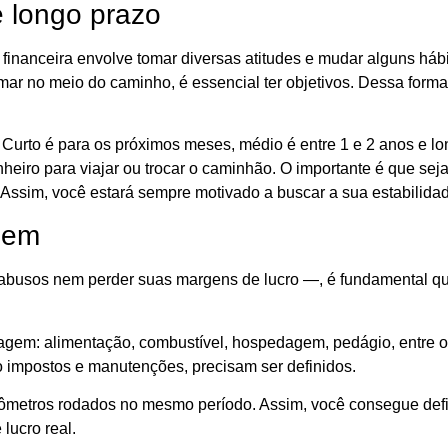
e longo prazo
financeira envolve tomar diversas atitudes e mudar alguns háb
ar no meio do caminho, é essencial ter objetivos. Dessa form
. Curto é para os próximos meses, médio é entre 1 e 2 anos e lo
inheiro para viajar ou trocar o caminhão. O importante é que sej
Assim, você estará sempre motivado a buscar a sua estabilidad
agem
r abusos nem perder suas margens de lucro —, é fundamental q
gem: alimentação, combustível, hospedagem, pedágio, entre o
o impostos e manutenções, precisam ser definidos.
ilômetros rodados no mesmo período. Assim, você consegue defi
lucro real.