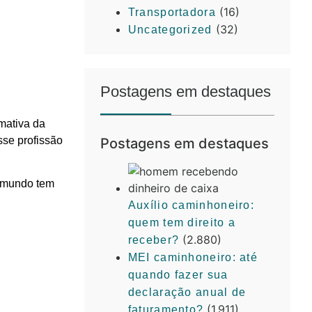
(16)
Transportadora
(32)
Uncategorized
Postagens em destaques
mativa da
sse profissão
Postagens em destaques
o mundo tem
Auxílio caminhoneiro:
quem tem direito a
(2.880)
receber?
MEI caminhoneiro: até
quando fazer sua
declaração anual de
(1.911)
faturamento?