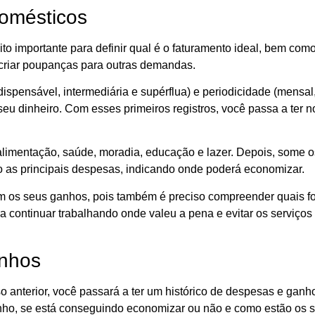
domésticos
ito importante para definir qual é o faturamento ideal, bem co
criar poupanças para outras demandas.
spensável, intermediária e supérflua) e periodicidade (mensal,
seu dinheiro. Com esses primeiros registros, você passa a ter
alimentação, saúde, moradia, educação e lazer. Depois, some o
ão as principais despesas, indicando onde poderá economizar.
om os seus ganhos, pois também é preciso compreender quais f
a continuar trabalhando onde valeu a pena e evitar os serviço
nhos
o anterior, você passará a ter um histórico de despesas e ganh
nho, se está conseguindo economizar ou não e como estão os 