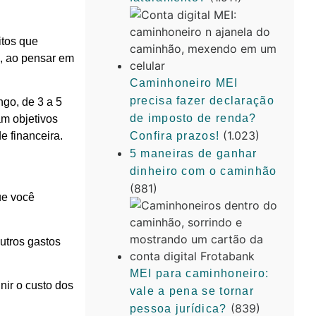
itos que
a, ao pensar em
Caminhoneiro MEI
precisa fazer declaração
ngo, de 3 a 5
de imposto de renda?
am objetivos
(1.023)
e financeira.
Confira prazos!
5 maneiras de ganhar
dinheiro com o caminhão
(881)
ue você
utros gastos
MEI para caminhoneiro:
nir o custo dos
vale a pena se tornar
(839)
pessoa jurídica?