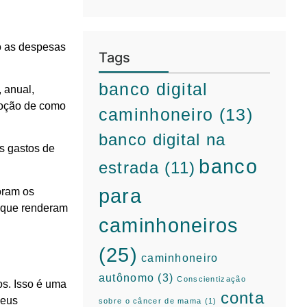
mo as despesas
Tags
banco digital
 anual,
 noção de como
caminhoneiro
(13)
banco digital na
s gastos de
banco
estrada
(11)
para
oram os
s que renderam
caminhoneiros
(25)
caminhoneiro
autônomo
(3)
Conscientização
os. Isso é uma
conta
seus
sobre o câncer de mama
(1)