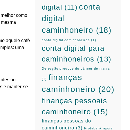
conta
digital
(11)
er melhor como
digital
 a mesma
caminhoneiro
(18)
mo aquele café
conta digital caminhoneiros
(1)
conta digital para
simples: uma
caminhoneiros
(13)
Detecção precoce do câncer de mama
finanças
(1)
entes ou
s e manter-se
caminhoneiro
(20)
finanças pessoais
caminhoneiro
(15)
finanças pessoas do
caminhoneiro
(3)
Frotabank apoia