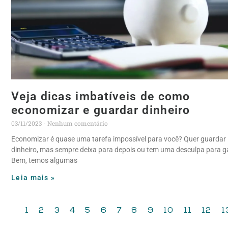
Veja dicas imbatíveis de como
economizar e guardar dinheiro
03/11/2023
Nenhum comentário
Economizar é quase uma tarefa impossível para você? Quer guardar
dinheiro, mas sempre deixa para depois ou tem uma desculpa para g
Bem, temos algumas
Leia mais »
1
2
3
4
5
6
7
8
9
10
11
12
1