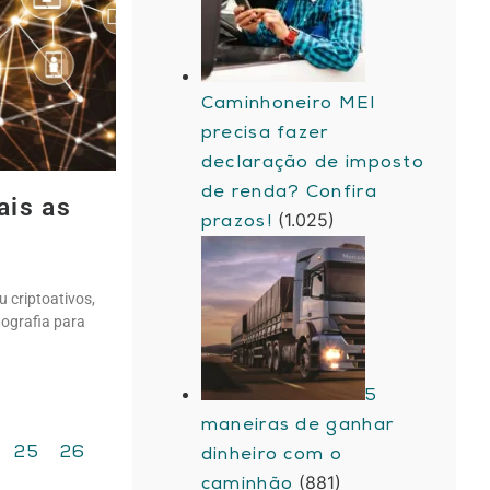
Caminhoneiro MEI
precisa fazer
declaração de imposto
de renda? Confira
ais as
(1.025)
prazos!
 criptoativos,
tografia para
5
maneiras de ganhar
25
26
dinheiro com o
(881)
caminhão