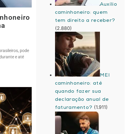
Auxílio
caminhoneiro: quem
inhoneiro
tem direito a receber?
na
(2.880)
brasileiros, pode
durante e até
MEI
caminhoneiro: até
quando fazer sua
declaração anual de
(1.911)
faturamento?