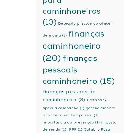
para
caminhoneiros
(13)
Detecção precoce do câncer
finanças
de mama
(1)
caminhoneiro
(20)
finanças
pessoais
caminhoneiro
(15)
finanças pessoas do
caminhoneiro
(3)
Frotabank
apoia a campanha
(1)
gerenciamento
financeiro em tempo real
(1)
Importância da prevenção
(1)
imposto
de renda
(1)
IRPF
(1)
Outubro Rosa