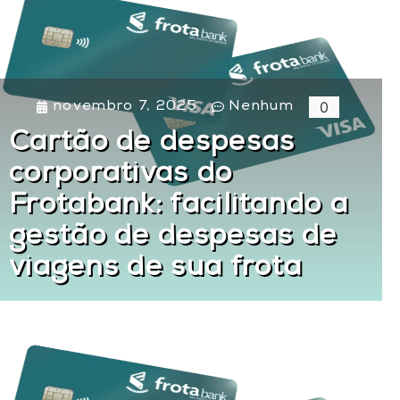
0
novembro 7, 2025
Nenhum
Cartão de despesas
corporativas do
Frotabank: facilitando a
gestão de despesas de
viagens de sua frota