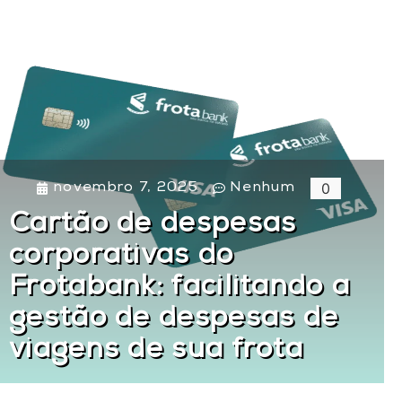
0
novembro 7, 2025
Nenhum
Cartão de despesas
corporativas do
Frotabank: facilitando a
gestão de despesas de
viagens de sua frota