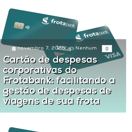
0
novembro 7, 2025
Nenhum
Cartão de despesas
corporativas do
Frotabank: facilitando a
gestão de despesas de
viagens de sua frota