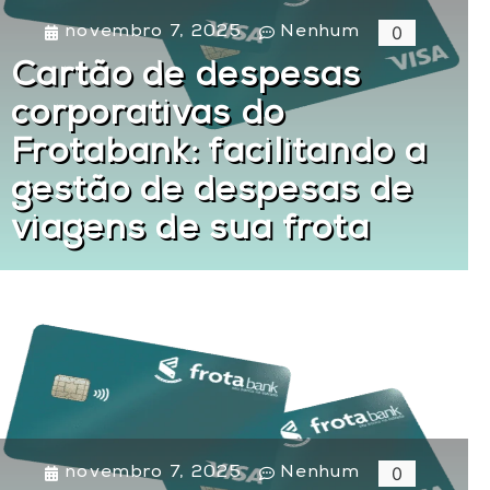
0
novembro 7, 2025
Nenhum
Cartão de despesas
corporativas do
Frotabank: facilitando a
gestão de despesas de
viagens de sua frota
0
novembro 7, 2025
Nenhum