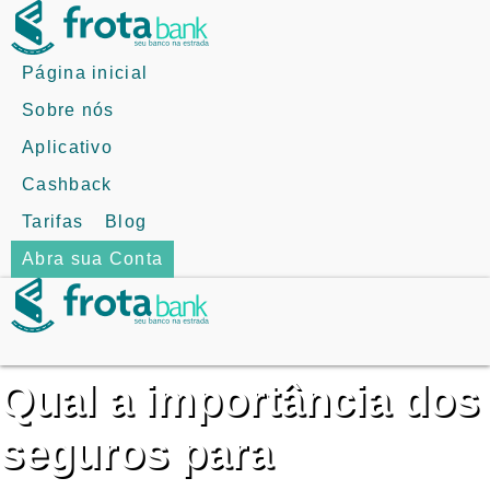
Skip
to
content
Página inicial
Sobre nós
Aplicativo
Cashback
Tarifas
Blog
Abra sua Conta
Qual a importância dos
seguros para