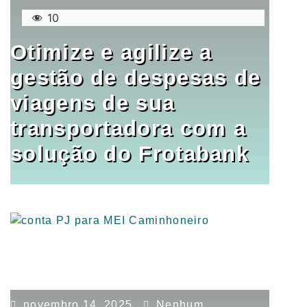
10
Otimize e agilize a
gestão de despesas de
viagens de sua
transportadora com a
solução do Frotabank
novembro 14, 2025
Nenhum