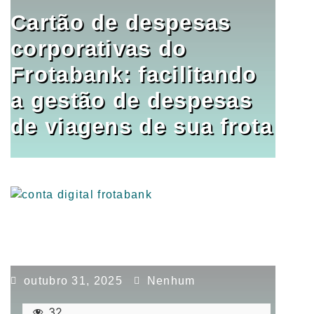
Cartão de despesas
corporativas do
Frotabank: facilitando
a gestão de despesas
de viagens de sua frota
outubro 31, 2025
Nenhum
32