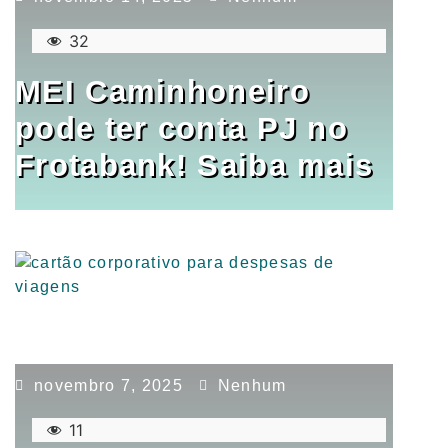
32
MEI Caminhoneiro
pode ter conta PJ no
Frotabank! Saiba mais
novembro 7, 2025
Nenhum
11