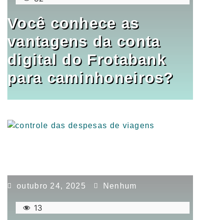
Você conhece as
vantagens da conta
digital do Frotabank
para caminhoneiros?
outubro 24, 2025
Nenhum
13